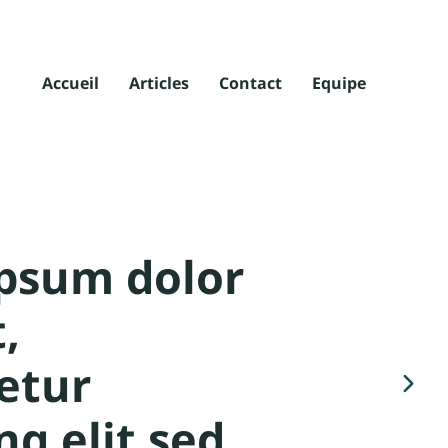
Accueil
Articles
Contact
Equipe
psum dolor
,
etur
ng elit sed