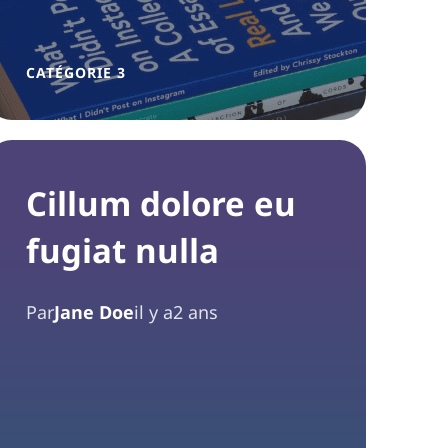
CATÉGORIE 3
Cillum dolore eu
fugiat nulla
Par
Jane Doe
il y a2 ans