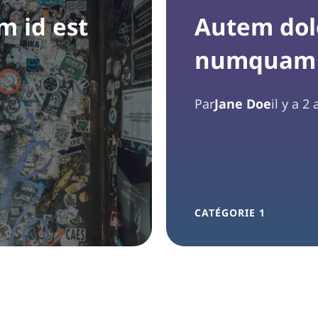
m id est
Autem dolo
numquam e
Par
Jane Doe
il y a 2
CATÉGORIE 1