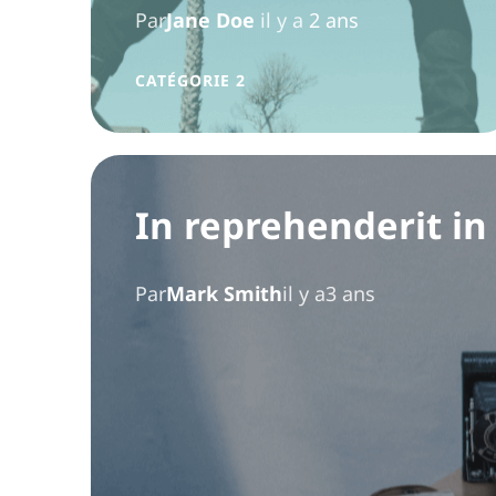
Par
Jane Doe
il y a
2 ans
CATÉGORIE 2
In reprehenderit in 
Par
Mark Smith
il y a3 ans