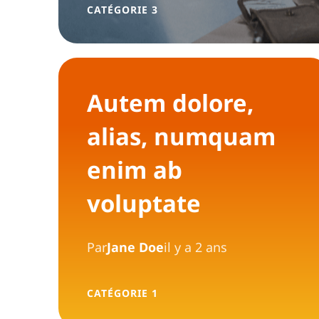
CATÉGORIE 3
Autem dolore,
alias, numquam
enim ab
voluptate
Par
Jane Doe
il y a 2 ans
CATÉGORIE 1