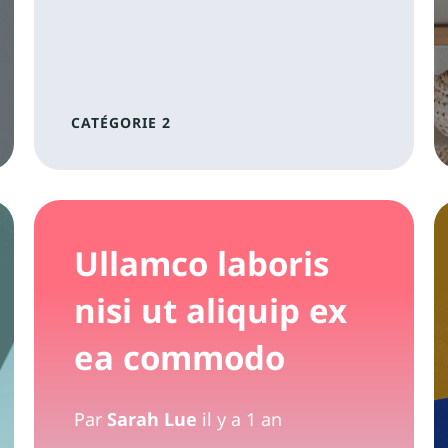
CATÉGORIE 2
Ullamco laboris
nisi ut aliquip ex
ea commodo
Par
Sarah Lue
il y a 1 an