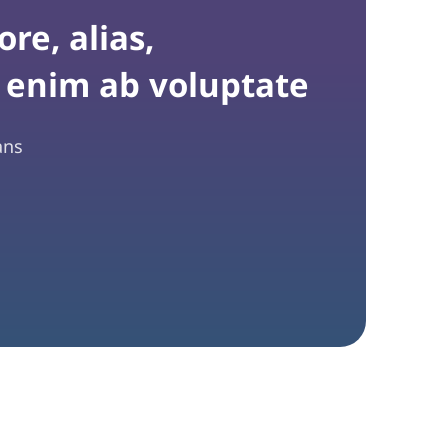
re, alias,
nim ab voluptate
 ans